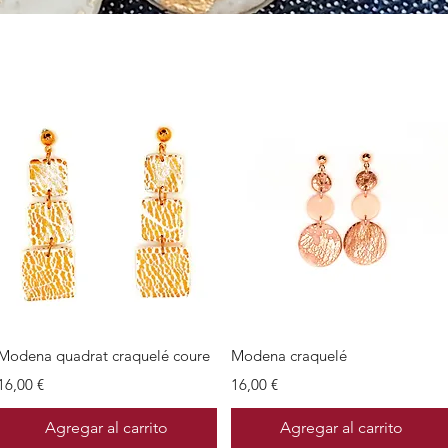
Vista rápida
Vista rápida
Modena quadrat craquelé coure
Modena craquelé
Precio
Precio
16,00 €
16,00 €
Agregar al carrito
Agregar al carrito