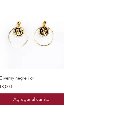
Vista rápida
Giverny negre i or
Precio
18,00 €
Agregar al carrito