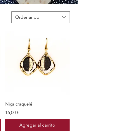
Ordenar por
Vista rápida
Niça craquelé
Precio
16,00 €
Agregar al carrito