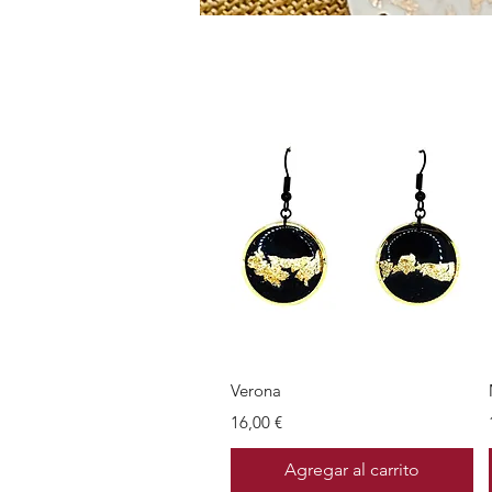
Vista rápida
Verona
Precio
16,00 €
Agregar al carrito