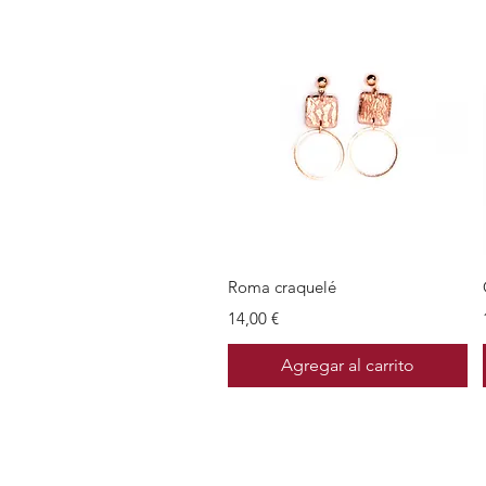
Vista rápida
Roma craquelé
Precio
14,00 €
Agregar al carrito