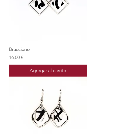
Bracciano
Precio
16,00 €
Agregar al carrito