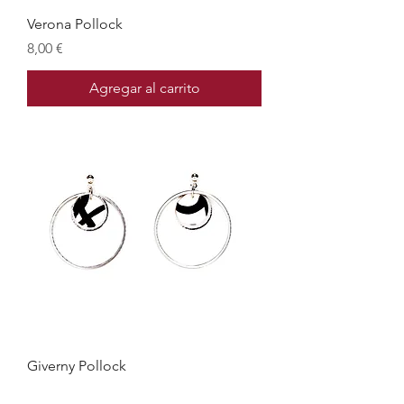
Verona Pollock
Precio
8,00 €
Agregar al carrito
Giverny Pollock
Precio
18,00 €