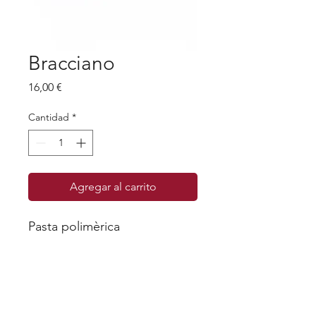
Bracciano
Precio
16,00 €
Cantidad
*
Agregar al carrito
Pasta polimèrica
Cada pieza es única, ya que nunca