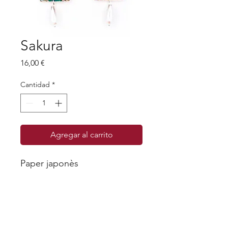
Sakura
Precio
16,00 €
Cantidad
*
Agregar al carrito
Paper japonès
Cada pieza es única, ya que nunca