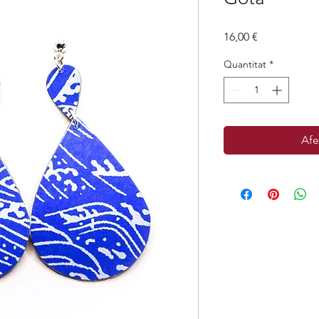
Price
16,00 €
Quantitat
*
Afe