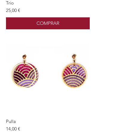
Trio
Preu
25,00 €
COMPRAR
Pulla
Preu
14,00 €