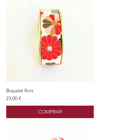
Braçalet flors
Preu
23,00 €
COMPRAR