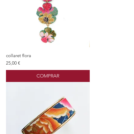
collaret flora
Preu
25,00 €
COMPRAR