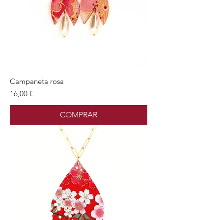
Campaneta rosa
Preu
16,00 €
COMPRAR