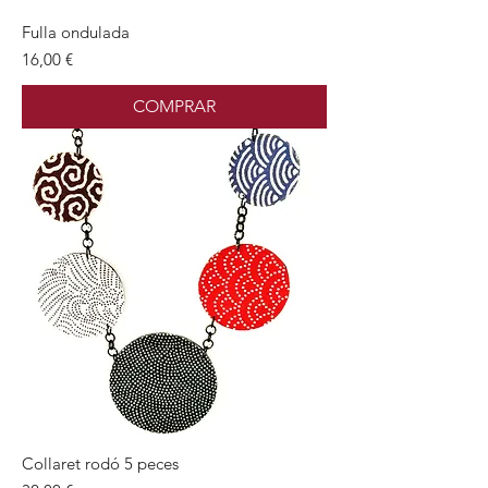
Fulla ondulada
Preu
16,00 €
COMPRAR
Collaret rodó 5 peces