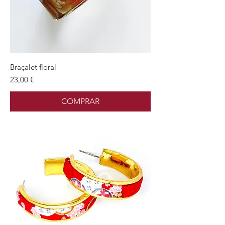
Braçalet floral
Preu
23,00 €
COMPRAR