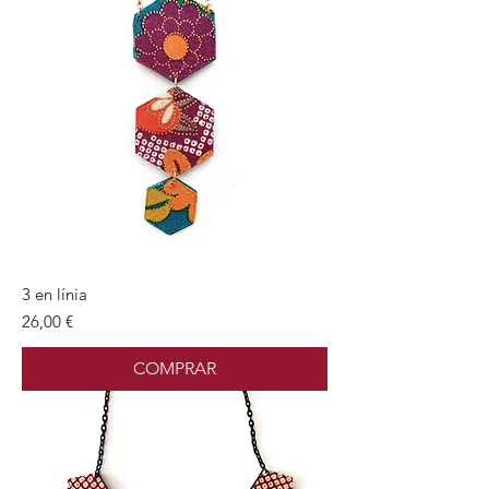
3 en línia
Preu
26,00 €
COMPRAR