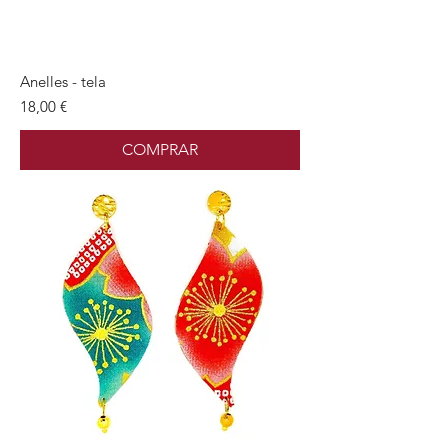
Anelles - tela
Preu
18,00 €
COMPRAR