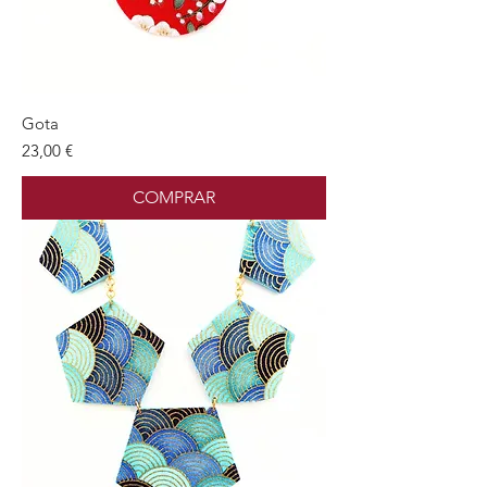
Gota
Preu
23,00 €
COMPRAR