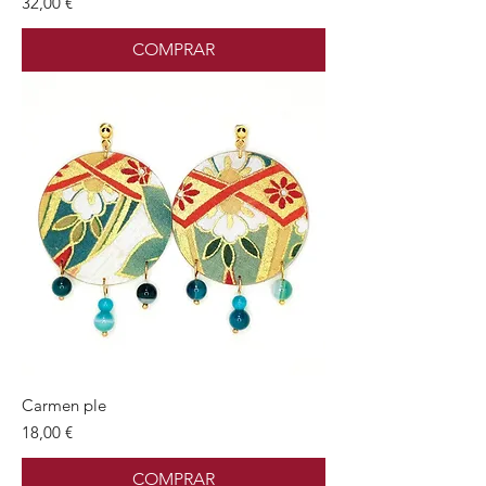
Preu
32,00 €
COMPRAR
Carmen ple
Preu
18,00 €
COMPRAR