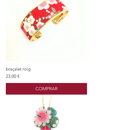
braçalet roig
Preu
23,00 €
COMPRAR