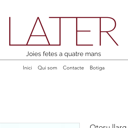
Joies fetes a quatre mans
Inici
Qui som
Contacte
Botiga
Otosu llarg